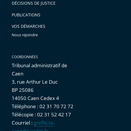
pour
DÉCISIONS DE JUSTICE
arriver
PUBLICATIONS
avant
VOS DÉMARCHES
Nous rejoindre
COORDONNÉES
Tribunal administratif de
Caen
3, rue Arthur Le Duc
BP 25086
14050 Caen Cedex 4
Téléphone : 02 31 70 72 72
Télécopie : 02 31 52 42 17
Courriel :
greffe.ta-
caen@juradm.fr