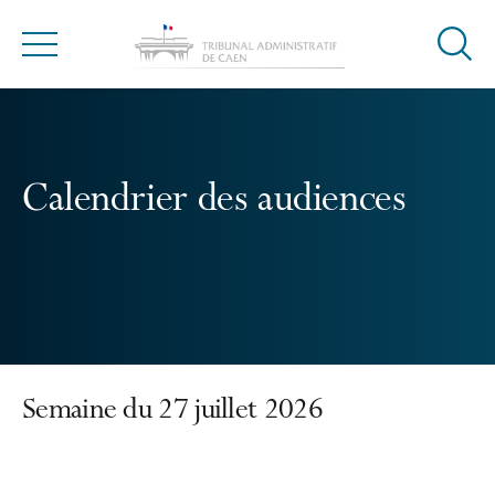
Ouvrir
Menu
la
modal
de
reche
Calendrier des audiences
Semaine du 27 juillet 2026