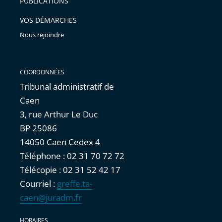
PUBLICATIONS
avant
VOS DÉMARCHES
Nous rejoindre
COORDONNÉES
Tribunal administratif de
Caen
3, rue Arthur Le Duc
BP 25086
14050 Caen Cedex 4
Téléphone : 02 31 70 72 72
Télécopie : 02 31 52 42 17
Courriel :
greffe.ta-
caen@juradm.fr
HORAIRES