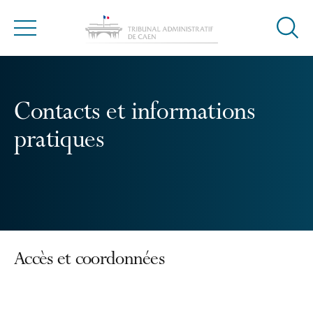
Ouvrir
Menu
la
modal
de
reche
Contacts et informations
pratiques
Accès et coordonnées