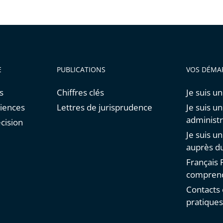
E
PUBLICATIONS
VOS DÉMA
s
Chiffres clés
Je suis un
diences
Lettres de jurisprudence
Je suis u
administr
cision
Je suis u
auprès du
Français F
comprend
Contacts 
pratique