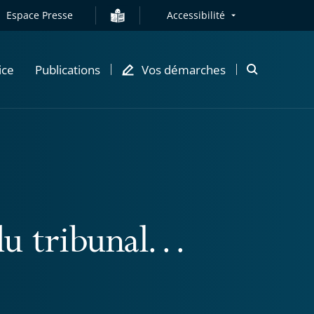
Espace Presse
Accessibilité
ice
Publications
Vos démarches
Ouvrir
la
modale
de
recherche
 du tribunal…