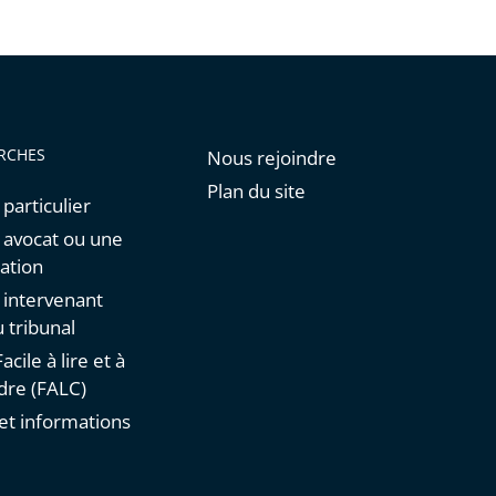
de
l'article
pour
arriver
avant
RCHES
Nous rejoindre
Plan du site
 particulier
n avocat ou une
ation
n intervenant
 tribunal
acile à lire et à
re (FALC)
et informations
s