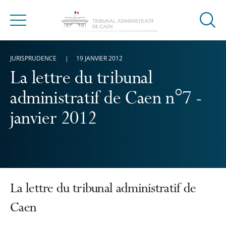
Ouvrir
Menu
la
modal
JURISPRUDENCE
19 JANVIER 2012
de
reche
La lettre du tribunal
administratif de Caen n°7 -
janvier 2012
La lettre du tribunal administratif de
Caen