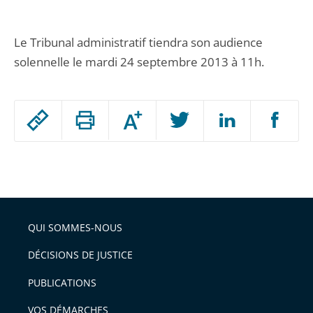
Le Tribunal administratif tiendra son audience
solennelle le mardi 24 septembre 2013 à 11h.
Passer
Augmenter
le
ou
réduire
partage
Passer
la
taille
de
le
de
la
l'article
partage
police
pour
de
arriver
QUI SOMMES-NOUS
l'article
après
pour
DÉCISIONS DE JUSTICE
arriver
PUBLICATIONS
avant
VOS DÉMARCHES