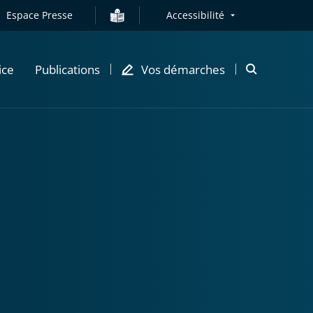
Espace Presse
Accessibilité
ice
Publications
Vos démarches
Ouvrir
la
modale
de
recherche