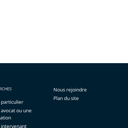
de
l'article
pour
arriver
avant
RCHES
Nous rejoindre
Plan du site
 particulier
n avocat ou une
ation
n intervenant