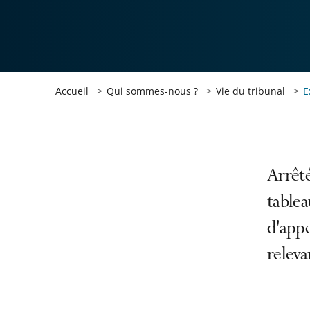
Accueil
Qui sommes-nous ?
Vie du tribunal
E
Passer
Passer
Arrêt
la
la
tablea
navigation
navigation
d'appe
de
de
l'article
l'article
releva
pour
pour
arriver
arriver
après
avant