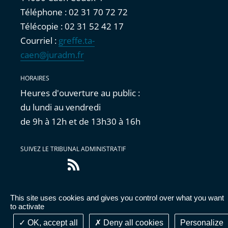
Téléphone : 02 31 70 72 72
Télécopie : 02 31 52 42 17
Courriel :
greffe.ta-
caen@juradm.fr
HORAIRES
Heures d'ouverture au public :
du lundi au vendredi
de 9h à 12h et de 13h30 à 16h
SUIVEZ LE TRIBUNAL ADMINISTRATIF
Flux
RSS
This site uses cookies and gives you control over what you want
Accessibilité : partiellement conforme
|
Mentions
to activate
légales
|
Cookies
|
Données personnelles
OK, accept all
Deny all cookies
Personalize