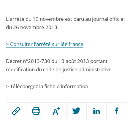
L'arrété du 19 novembre est paru au journal officiel
du 26 novembre 2013.
> Consulter l'arrêté sur légifrance
Décret n°2013-730 du 13 août 2013 portant
modification du code de justice administrative
> Téléchargez la fiche d'information
Passer
Augmenter
le
ou
réduire
partage
Passer
la
taille
de
le
de