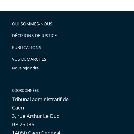
la
l'article
partage
police
pour
de
arriver
QUI SOMMES-NOUS
l'article
après
pour
DÉCISIONS DE JUSTICE
arriver
PUBLICATIONS
avant
VOS DÉMARCHES
Nous rejoindre
COORDONNÉES
Tribunal administratif de
Caen
3, rue Arthur Le Duc
BP 25086
14050 Caen Cedex 4