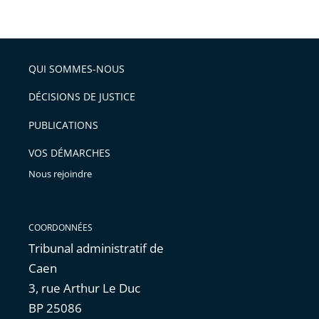
taille
de
le
de
la
l'article
partage
police
pour
de
arriver
QUI SOMMES-NOUS
l'article
après
pour
DÉCISIONS DE JUSTICE
arriver
PUBLICATIONS
avant
VOS DÉMARCHES
Nous rejoindre
COORDONNÉES
Tribunal administratif de
Caen
3, rue Arthur Le Duc
BP 25086