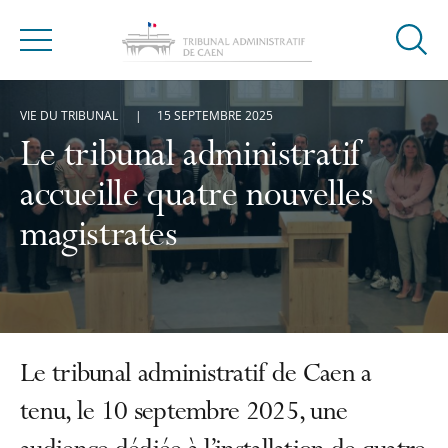
Ouvrir
Menu
la
modal
VIE DU TRIBUNAL
15 SEPTEMBRE 2025
de
reche
Le tribunal administratif
accueille quatre nouvelles
magistrates
Le tribunal administratif de Caen a
tenu, le 10 septembre 2025, une