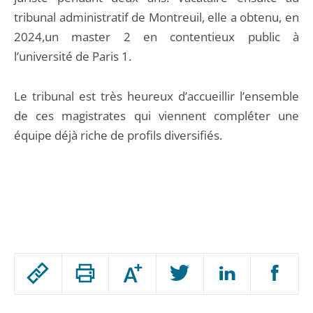
tribunal administratif de Montreuil, elle a obtenu, en
2024,un master 2 en contentieux public à
l’université de Paris 1.
Le tribunal est très heureux d’accueillir l’ensemble
de ces magistrates qui viennent compléter une
équipe déjà riche de profils diversifiés.
Passer
Augmenter
le
ou
réduire
partage
Passer
la